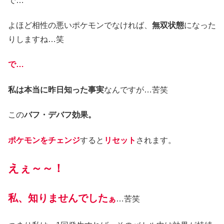
で…
よほど相性の悪いポケモンでなければ、
無双状態
になった
りしますね…笑
で…
私は本当に昨日知った事実
なんですが…苦笑
この
バフ・デバフ効果。
ポケモンをチェンジ
すると
リセット
されます。
えぇ～～！
私、知りませんでした
ぁ
…苦笑