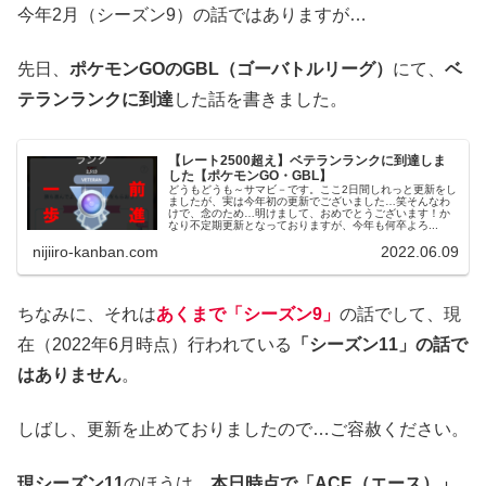
今年2月（シーズン9）の話ではありますが…
先日、
ポケモンGOのGBL（ゴーバトルリーグ）
にて、
ベ
テランランクに到達
した話を書きました。
【レート2500超え】ベテランランクに到達しま
した【ポケモンGO・GBL】
どうもどうも～サマビ－です。ここ2日間しれっと更新をし
ましたが、実は今年初の更新でございました…笑そんなわ
けで、念のため…明けまして、おめでとうございます！か
なり不定期更新となっておりますが、今年も何卒よろ...
nijiiro-kanban.com
2022.06.09
ちなみに、それは
あくまで「シーズン9」
の話でして、現
在（2022年6月時点）行われている
「シーズン11」の話で
はありません
。
しばし、更新を止めておりましたので…ご容赦ください。
現シーズン11
のほうは、
本日時点で「ACE（エース）」