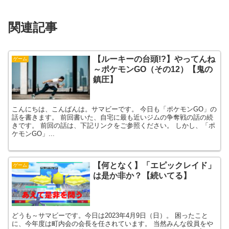
関連記事
【ルーキーの台頭!?】やってんね
ゲーム
～ポケモンGO（その12）【鬼の
鎮圧】
こんにちは、こんばんは。サマビーです。 今日も「ポケモンGO」の
話を書きます。 前回書いた、自宅に最も近いジムの争奪戦の話の続
きです。 前回の話は、下記リンクをご参照ください。 しかし、「ポ
ケモンGO」...
【何となく】「エピックレイド」
ゲーム
は是か非か？【続いてる】
どうも～サマビーです。今日は2023年4月9日（日）。 困ったこと
に、今年度は町内会の会長を任されています。 当然みんな役員をや