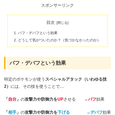
スポンサーリンク
目次
バフ・デバフという効果
どうして気がついたのか？（気づかなかったのか）
バフ・デバフという効果
特定のポケモンが使う
スペシャルアタック（いわゆる技
2）
には、その技を使うことで…
「
自分
」
の
攻撃力や防御力を
UP
させる →
バフ
効果
「
相手
」
の
攻撃力や防御力を
下げる
→
デバフ
効果