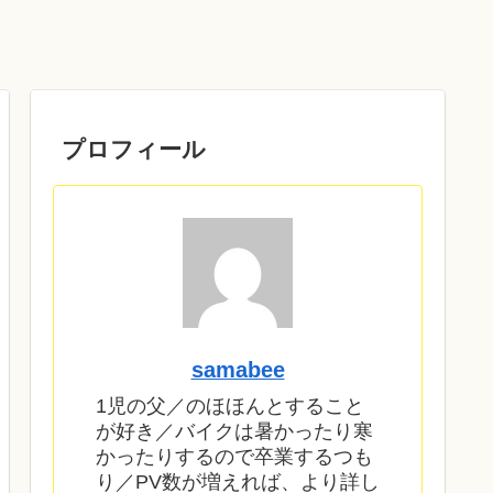
プロフィール
samabee
1児の父／のほほんとすること
が好き／バイクは暑かったり寒
かったりするので卒業するつも
り／PV数が増えれば、より詳し