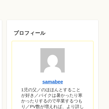
プロフィール
samabee
1児の父／のほほんとすること
が好き／バイクは暑かったり寒
かったりするので卒業するつも
り／PV数が増えれば、より詳し