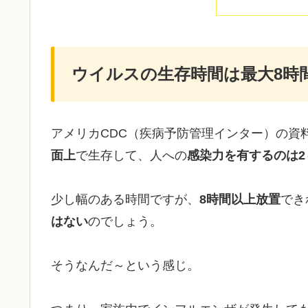
ウイルスの生存時間は最大8時間
アメリカCDC（疾病予防管理インター）の資
面上
で生存して、人への
感染力を有するのは2
少し幅のある時間ですが、
8時間以上放置
でき
はない
のでしょう。
そうなんだ～という感じ。