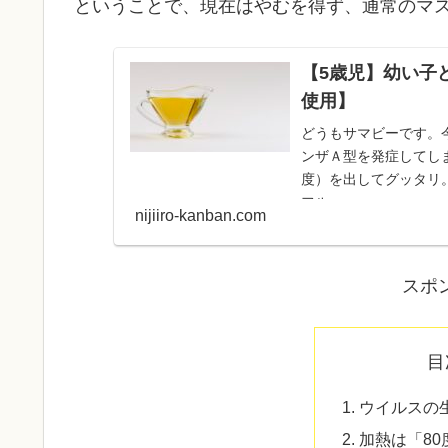
ということで、現在はやむを得ず、通常のマ
【5歳児】幼い子
使用】
どうもサマビーです。今
ンザＡ型を発症してし
度）を出してグッタリ
フル...
nijiiro-kanban.com
スポ
目
ウイルスの生
加熱は「80