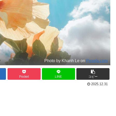
Photo by Khanh Le on
Pexels.com
Pocket
LINE
コピー
2025.12.31