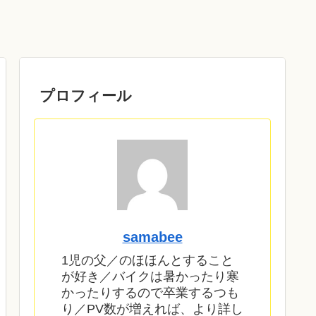
プロフィール
samabee
1児の父／のほほんとすること
が好き／バイクは暑かったり寒
かったりするので卒業するつも
り／PV数が増えれば、より詳し