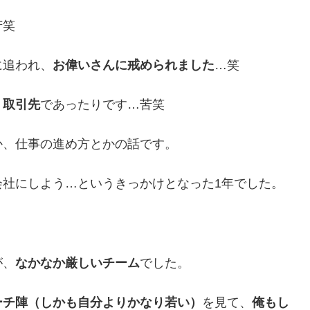
苦笑
に追われ、
お偉いさんに戒められました
…笑
、
取引先
であったりです…苦笑
か、仕事の進め方とかの話です。
会社にしよう…というきっかけとなった1年でした。
が、
なかなか厳しいチーム
でした。
ーチ陣（しかも自分よりかなり若い）
を見て、
俺もし