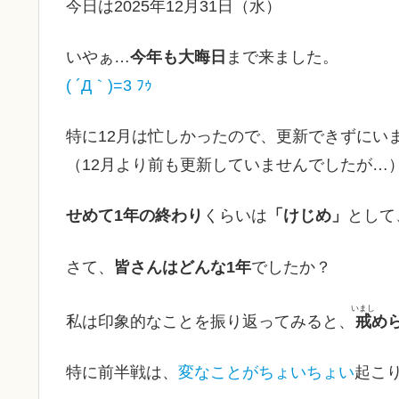
今日は2025年12月31日（水）
いやぁ…
今年も大晦日
まで来ました。
( ´Д｀)=3 ﾌｩ
特に12月は忙しかったので、更新できずにい
（12月より前も更新していませんでしたが…
せめて1年の終わり
くらいは
「けじめ」
として
さて、
皆さんはどんな1年
でしたか？
いまし
私は印象的なことを振り返ってみると、
戒
め
特に前半戦は、
変なことがちょいちょい
起こ