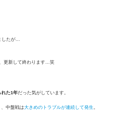
ましたが…
）
、更新して終わります…笑
られた1年
だった気がしています。
り、中盤戦は
大きめのトラブルが連続して発生
。