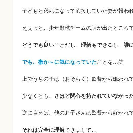
子どもと必死になって応援していた妻が
報わ
えぇっと…少年野球チームの話が出たところで
どうでも良い
ことだし、
理解もできる
し、
誰
でも、微か～に気になっていた
ことを…笑
上でうちの子は（おそらく）監督から嫌われ
少なくとも、
さほど関心を持たれていなかっ
逆に言えば、他のお子さんは監督から好かれ
それは完全に理解
できまして…