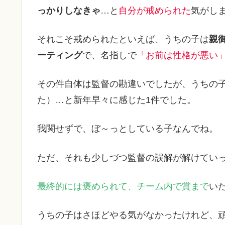
っかりしなきゃ
…と
自分が戒められた
気がし
それこそ戒められたといえば、うちの子は
親
ーティング
で、名指しで
「お前は性格が悪い
その件自体は監督の勘違いでしたが、うちの
た）…と新年早々に感じた1件でした。
我関せずで、ぼ～っとしている子なんでね。
ただ、それも少しづつ監督の誤解が解けてい
最終的には褒められて、チーム内で賞まで
い
うちの子はさほどやる気がなかったけれど、