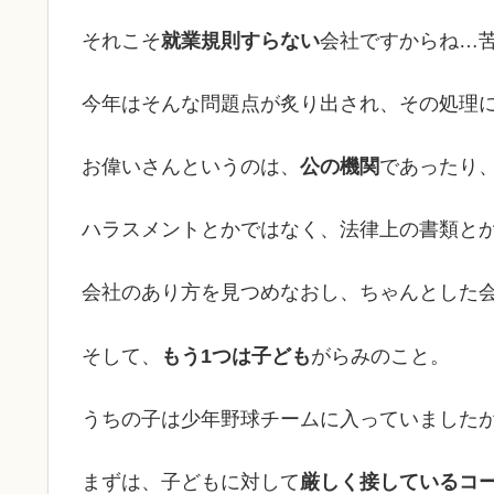
それこそ
就業規則すらない
会社ですからね…
今年はそんな問題点が炙り出され、その処理
お偉いさんというのは、
公の機関
であったり
ハラスメントとかではなく、法律上の書類と
会社のあり方を見つめなおし、ちゃんとした
そして、
もう1つは子ども
がらみのこと。
うちの子は少年野球チームに入っていました
まずは、子どもに対して
厳しく接しているコ