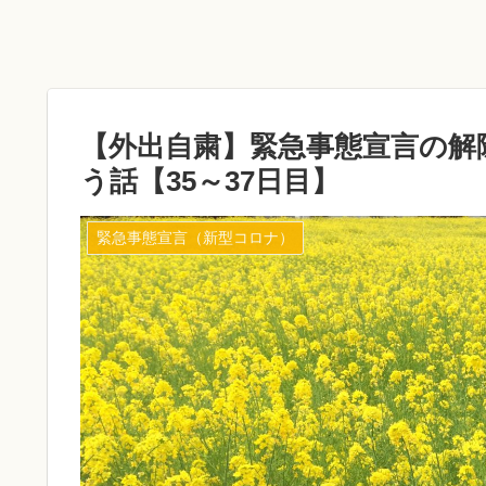
【外出自粛】緊急事態宣言の解
う話【35～37日目】
緊急事態宣言（新型コロナ）