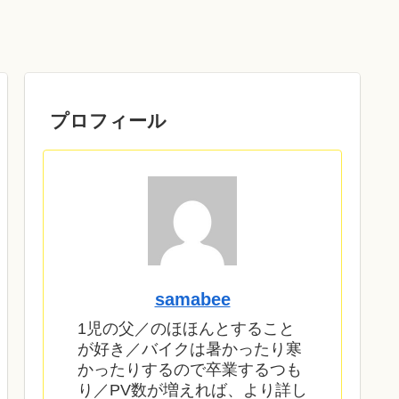
プロフィール
samabee
1児の父／のほほんとすること
が好き／バイクは暑かったり寒
かったりするので卒業するつも
り／PV数が増えれば、より詳し