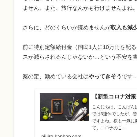
ません。また、旅行なんかも行けませんよね
さらに、どのくらいか読めませんが
収入も減
前に特別定額給付金（国民1人に10万円を配
スが減らされるんじゃないか…という不安を
案の定、勤めている会社は
やってきそう
です
【新型コロナ対策
こんにちは、こんばんは
では3連休でしたが、
ですよね。桜も一気に
て、コロナのこ...
nijiiro-kanban.com