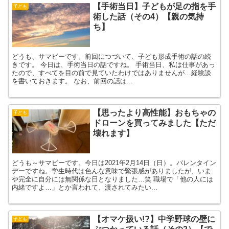
【手術当日】子どもが足の指を手
子ども
術した話（その4）【親の気持
ち】
どうも、サマビーです。前回につづいて、子ども形成手術の話の続
きです。 今日は、手術当日の話ですね。 手術当日、私は仕事があっ
たので、すべてを目の前で見ていたわけではありませんが…経験談
を書いておきます。 なお、前回の話は...
【思ったより高性能】おもちゃの
子ども
ドローンを買ってみました【ただ
壊れます】
どうも～サマビーです。今日は2021年2月14日（日）。バレンタイン
デーですね。学生時代は色んな意味で緊張感がありましたが、いま
や完全に自分には無関係な日となりました…笑 職場で「他の人には
内緒ですよ…」とか言われて、渡されてみたい...
【オマケ扱い!?】中学野球の壁に
子ども