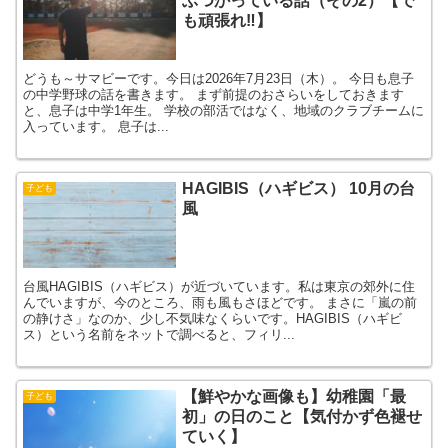
ぶつかっている話（その2）【で
も頑張れ‼】
どうも～サマビーです。今日は2026年7月23日（木）。 今日も息子
の中学野球の話を書きます。 まず前提のおさらいをしておきます
と、息子は中学1年生。 学校の部活ではなく、地域のクラブチームに
入っています。 息子は...
HAGIBIS（ハギビス） 10月の台
子ども
風
台風HAGIBIS（ハギビス）が近づいています。私は東京の郊外に住
んでいますが、今のところ、雨も風もさほどです。 まさに「嵐の前
の静けさ」なのか、少し不気味なくらいです。HAGIBIS（ハギビ
ス）という名前をネットで調べると、フィリ...
【鮮やかな画像も】幼稚園「最
子ども
初」の日のこと【気付かず色褪せ
ていく】