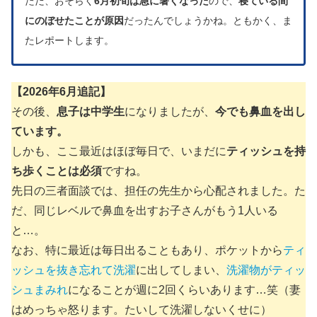
ただ、おそらく
6月初旬は急に暑くなった
ので、
寝ている間
にのぼせたことが原因
だったんでしょうかね。ともかく、ま
たレポートします。
【2026年6月追記】
その後、
息子は中学生
になりましたが、
今でも鼻血を出し
ています。
しかも、ここ最近はほぼ毎日で、いまだに
ティッシュを持
ち歩くことは必須
ですね。
先日の三者面談では、担任の先生から心配されました。た
だ、同じレベルで鼻血を出すお子さんがもう1人いる
と…。
なお、特に最近は毎日出ることもあり、ポケットから
ティ
ッシュを抜き忘れて洗濯
に出してしまい、
洗濯物がティッ
シュまみれ
になることが週に2回くらいあります…笑（妻
はめっちゃ怒ります。たいして洗濯しないくせに）