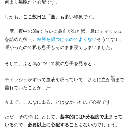
何より毎晩だと心配です。
しかも、
ここ数日は「量」も多い
印象です。
一度、夜中の3時くらいに鼻血が出た際、鼻にティッシュ
を詰めた後（←
粘膜を傷つけるのでよくない
そうです）、
眠かったので私も息子もそのまま寝てしまいました。
そして、ふと気がついて横の息子を見ると…
あご
ティッシュがすべて血液を吸っていて、さらに血が
顎
まで
垂れていたことが…汗
今まで、こんなに出ることはなかったので心配です。
ただ、その時は別として、
基本的には5分程度で止まって
いる
ので、
必要以上に心配することもない
のでしょう。