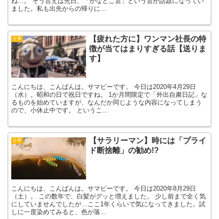
ね…。 そう言えば先日、「かなとこ雲」という雲が話題になってい
ました。私も出先からの帰りに...
【疲れた方に】ワンマン社長の特
仕事
徴が当てはまりすぎる話【送りま
す】
こんにちは、こんばんは。サマビーです。 今日は2020年4月29日
（水）。昭和の日で祝日ですね。 1か月間限定で「外出自粛日記」な
るものを始めていますが、なんだか同じような内容になってしまう
ので、小休止中です。 というこ...
【サラリーマン】時には「プライ
仕事
ド断捨離」の勧め!?
こんにちは、こんばんは。サマビーです。 今日は2020年8月29日
（土）。 この数年で、白髪がグッと増えました。 少し前まで全く気
にしていませんでしたが…ここ1年くらいで気になってきました。試
しに一度染めてみると、色が落...