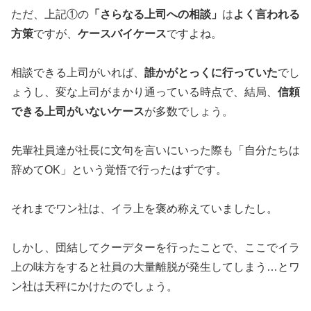
ただ、上記①の
「さらなる上司への相談」
は
よく言われる
方策
ですが、
ケースバイケース
ですよね。
相談できる上司がいれば、
誰かがとっくに行っていた
でし
ょうし、変な上司がまかり通っている時点で、結局、
信頼
できる上司がいないケース
が多数でしょう。
先輩社員達が社長に文句を言いにいった際も「自分たちは
辞めてOK」という覚悟で行ったはずです。
それまでワン社は、イラ上を褒め称えていましたし。
しかし、団結してクーデターを行ったことで、ここでイラ
上の味方をすると社員の大量離脱が発生してしまう…とワ
ン社は天秤にかけたのでしょう。