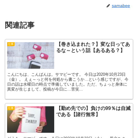
samabee
関連記事
【巻き込まれた？】変な日ってあ
仕事
るな～という話【あるある？】
こんにちは、こんばんは。サマビーです。 今日は2020年10月23日
（金）。 えぇ～っと何を何処から書こうか…という感じですが、今
日の話は水曜日の時点で準備していました。ただ、ちょっと身体に
異変が生じまして、投稿が今日に…苦笑...
【勤め先での】負けの99％は自滅
仕事
である【諸行無常】