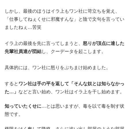
しかし、最後のほうはイラ上もワン社に苛立ちを覚え、
「仕事してねぇくせに邪魔すんな」と陰で文句を言ってい
ましたねぇ…苦笑
イラ上の最後を先に言ってしまうと、
怒りが頂点に達した
先輩社員達が団結
し、クーデータを起こします。
具体的には、ワン社に怒りをぶちまけ始めました。
すると
ワン社は手の平を返して「そんな奴とは知らなかっ
た…」
などと言い始め、ワン社はイラ上を干し始めます。
知っていたくせに
…とは思いますが、毒を以て毒を制す状
態です。
権限をはく奪して降格、さらに追い出し部屋のような部屋