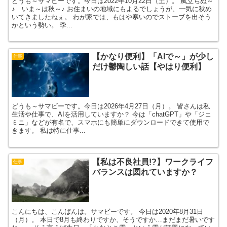
どうも～サマビーです。今日は2022年10月22日（土）。 風立ちぬ～
♪ いま～は秋～♪ お住まいの地域にもよるでしょうが、一気に秋め
いてきましたねぇ。 わが家では、もはや寒いのでストーブを出そう
かという勢い。 季...
【かなり便利】「AIで～」が少し
仕事
だけ鬱陶しい話【やはり便利】
どうも～サマビーです。今日は2026年4月27日（月）。 皆さんは私
生活や仕事で、AIを活用していますか？ 今は「chatGPT」や「ジェ
ミニ」などが有名で、スマホにも簡単にダウンロードできて使用で
きます。 私は特に仕事...
【私は不良社員!?】ワークライフ
仕事
バランスは図れていますか？
こんにちは、こんばんは。サマビーです。 今日は2020年8月31日
（月）。 本日で8月も終わりですか、そうですか…まだまだ暑いです