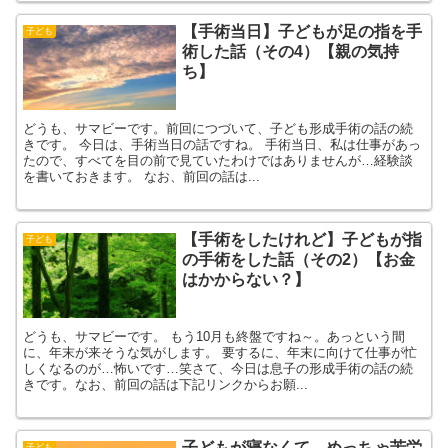
【手術当日】子どもが足の指を手
子ども
術した話（その4）【親の気持
ち】
どうも、サマビーです。前回につづいて、子ども形成手術の話の続
きです。 今日は、手術当日の話ですね。 手術当日、私は仕事があっ
たので、すべてを目の前で見ていたわけではありませんが…経験談
を書いておきます。 なお、前回の話は...
【手術をしたけれど】子どもが指
子ども
の手術をした話（その2）【お金
はかからない？】
どうも、サマビーです。 もう10月も終盤ですね～。あっという間
に、年末が来そうな気がします。 要するに、年末に向けて仕事が忙
しくなるのが…怖いです…笑さて、今日は息子の形成手術の話の続
きです。なお、前回の話は下記リンクからお願...
子どもが寝なくて、めっちゃ苦労
子ども