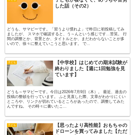
した話（その2）
どうも、サマビーです。「習うより慣れよ」で昨日に初投稿してみ
ましたが、 スマホで確認すると、う～んという感じです…苦笑。 行
間の調整とか、背景とか、タイトルとか、まだわからないことが多
いので、徐々に整えていこうと思います。 で...
【中学校】はじめての期末試験が
子ども
終わりました【週に1回勉強を見
ています】
どうも～サマビーです。今日は2026年7月9日（木）。 最近、過去の
投稿の整頓を行っています。 ふと見直した際、文章がわかりにくい
ところや、リンクが切れているところがあったので、調整してみた
んですね。 その時々に書いたこ...
【思ったより高性能】おもちゃの
子ども
ドローンを買ってみました【ただ